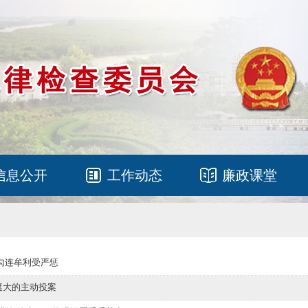
信息公开
工作动态
廉政课堂
 勾连牟利受严惩
小遮大的主动投案