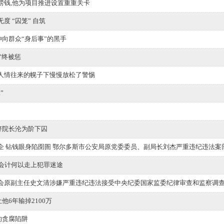
捞钱,他为项目推进设置重重关卡
度 “囚笼” 自筑
断伸向群众“身后事”的黑手
黑”终被惩
人情往来的幌子下慢慢放松了警惕
”
日好院长沦为阶下囚
 钻钱眼身陷囹圄 鄂尔多斯市公安局原党委委员、副局长刘杰严重违纪违法案剖.
后会计何以走上犯罪迷途
会原副主任史文清涉嫌严重违纪违法接受中央纪委国家监委纪律审查和监察调
让他6年输掉2100万
部的贪腐陷阱