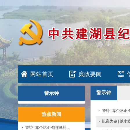
网站首页
廉政要闻
警示钟
警示钟
警钟 | 靠企吃企
热点新闻
以案为鉴 | 以
警钟 | 靠企吃企 勾连牟利...