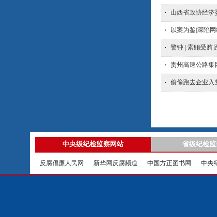
山西省政协经济
以案为鉴|深陷网
警钟 | 索贿受
贵州高速公路集
偷偷跑去企业入
中央级纪检监察网站
省级纪检监
反腐倡廉人民网
新华网反腐频道
中国方正图书网
中央