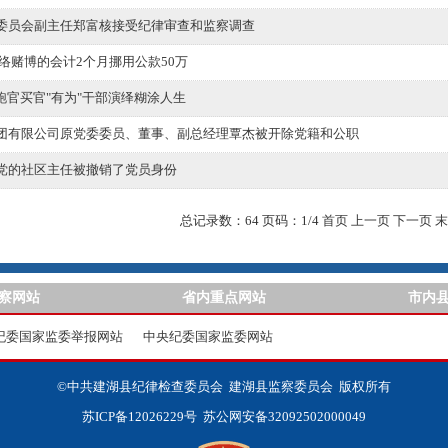
委员会副主任郑富核接受纪律审查和监察调查
络赌博的会计2个月挪用公款50万
贿 跑官买官"有为"干部演绎糊涂人生
团有限公司原党委委员、董事、副总经理覃杰被开除党籍和公职
党的社区主任被撤销了党员身份
总记录数：
64
页码：
1
/
4
首页
上一页
下一页
末
察网站
省内重点网站
市内
纪委国家监委举报网站
中央纪委国家监委网站
©中共建湖县纪律检查委员会 建湖县监察委员会 版权所有
苏ICP备12026229号
苏公网安备32092502000049