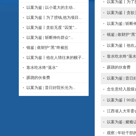
以案为鉴丨为了
以案为鉴 | 以小遮大的主动...
以案为鉴丨贪欲无
以案为鉴丨为了捞钱,他为项目...
以案为鉴 | 斩
以案为鉴丨贪欲无度 “囚笼”...
镜鉴 | 敛财护“
以案为鉴 | 斩断伸向群众“...
以案为鉴丨他在
镜鉴 | 敛财护“黑”终被惩
靠水吃水终“落水
以案为鉴丨他在人情往来的幌子...
蹊跷的伙食费
靠水吃水终“落水”
蹊跷的伙食费
以案为鉴 | 昔
以案为鉴 | 昔日好院长沦为...
念生意经入股煤企
以案为鉴丨90
江西省人大常委
以案为鉴 | 赌瘾
观察 | 年轻干