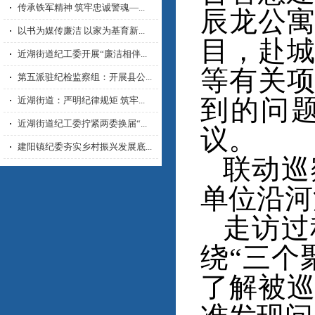
传承铁军精神 筑牢忠诚警魂—...
辰龙公
以书为媒传廉洁 以家为基育新...
目，赴
近湖街道纪工委开展“廉洁相伴...
等有关
第五派驻纪检监察组：开展县公...
近湖街道：严明纪律规矩 筑牢...
到的问
近湖街道纪工委拧紧两委换届“...
议。
建阳镇纪委夯实乡村振兴发展底...
联动巡
单位沿河
走访过
绕“三个
了解被