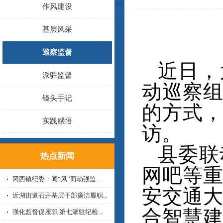
作风建设
基层风采
巡察监督
近日，
派驻监督
动巡察
镜头手记
的方式
实践感悟
访。
县委联
热点新闻
网吧等
冈西镇纪委：闻“风”而动强监...
安交通
近湖街道召开基层干部廉洁履职...
合智慧
强化监督促履职 第七派驻纪检...