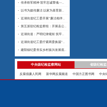
传承铁军精神 筑牢忠诚警魂—...
以书为媒传廉洁 以家为基育新...
近湖街道纪工委开展“廉洁相伴...
第五派驻纪检监察组：开展县公...
近湖街道：严明纪律规矩 筑牢...
近湖街道纪工委拧紧两委换届“...
建阳镇纪委夯实乡村振兴发展底...
中央级纪检监察网站
省级纪检监
反腐倡廉人民网
新华网反腐频道
中国方正图书网
中央