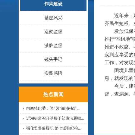
作风建设
近年来，
基层风采
齐民生短板、
发放低保
巡察监督
推行“室组地
派驻监督
推进不敢腐、
实到应享受的
镜头手记
工作，对发现
困境儿童
实践感悟
息，就发现的
今后，建
督，查漏洞、
热点新闻
冈西镇纪委：闻“风”而动强监...
近湖街道召开基层干部廉洁履职...
强化监督促履职 第七派驻纪检...