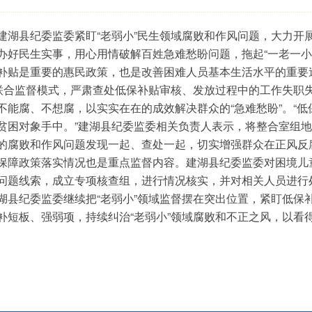
建湖县纪委监委紧盯“老弱小”民生领域腐败和作风问题，大力开
办好民生实事，用心用情破解百姓急难愁盼问题，拖起“一老一小
补贴是重要的惠民政策，也是改善困难人员基本生活水平的重要
”联合监督模式，严肃查处低保补贴审核、发放过程中的工作失职
不能腐、不想腐，以实实在在的成效解决群众的“急难愁盼”。“
贫困对象手中。”建湖县纪委监委相关负责人表示，将整合室组
的腐败和作风问题发现一起、查处一起，切实增强群众在正风反
保障政策落实情况也是重点监督内容。建湖县纪委监委对困境儿
问题线索，成立专项核查组，进行情况核实，并对相关人员进行
湖县纪委监委继续把“老弱小”领域监督摆在突出位置，紧盯低保
补短板、强弱项，持续纠治“老弱小”领域腐败和不正之风，以看