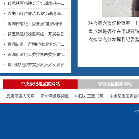
传承铁军精神 筑牢忠诚警魂—...
以书为媒传廉洁 以家为基育新...
联合第六监督检查室、
近湖街道纪工委开展“廉洁相伴...
重点对是否存在违规建
第五派驻纪检监察组：开展县公...
次检查充分发挥县纪委
近湖街道：严明纪律规矩 筑牢...
近湖街道纪工委拧紧两委换届“...
建阳镇纪委夯实乡村振兴发展底...
中央级纪检监察网站
省级纪检监察网站
反腐倡廉人民网
新华网反腐频道
中国方正图书网
中央纪委国家监
©