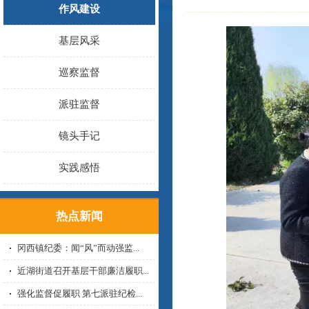
作风建设
基层风采
巡察监督
派驻监督
镜头手记
实践感悟
热点新闻
冈西镇纪委：闻“风”而动强监...
近湖街道召开基层干部廉洁履职...
强化监督促履职 第七派驻纪检...