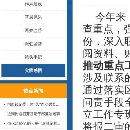
作风建设
今年来
基层风采
查重点，
巡察监督
份，深入
派驻监督
阅资料、账
镜头手记
推动重点
实践感悟
涉及联系
通过落实
热点新闻
问责手段
冈西镇纪委：闻“风”而动强监...
立工作专
近湖街道召开基层干部廉洁履职...
将报二审
强化监督促履职 第七派驻纪检...