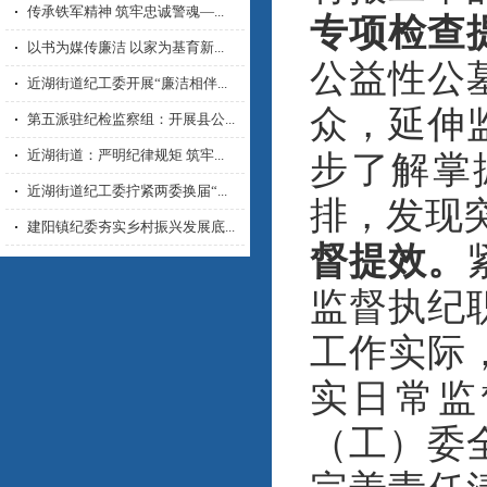
传承铁军精神 筑牢忠诚警魂—...
专项检查
以书为媒传廉洁 以家为基育新...
公益性公
近湖街道纪工委开展“廉洁相伴...
众，延伸
第五派驻纪检监察组：开展县公...
近湖街道：严明纪律规矩 筑牢...
步了解掌
近湖街道纪工委拧紧两委换届“...
排，发现
建阳镇纪委夯实乡村振兴发展底...
督提效。
监督执纪
工作实际
实日常监
（工）委