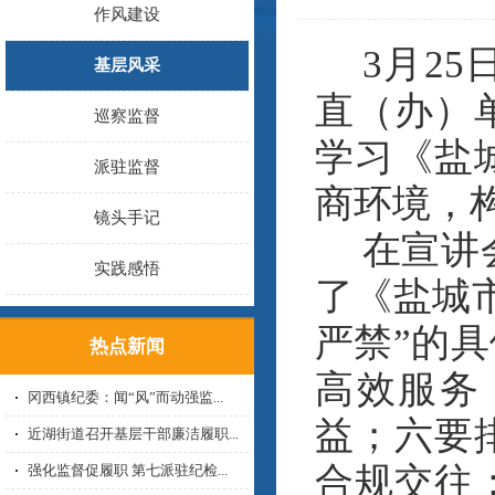
作风建设
3
月
25
基层风采
直（办）
巡察监督
学习《盐
派驻监督
商环境，
镜头手记
在宣讲
实践感悟
了《盐城
严禁”的
热点新闻
高效服务
冈西镇纪委：闻“风”而动强监...
益；六要
近湖街道召开基层干部廉洁履职...
合规交往
强化监督促履职 第七派驻纪检...