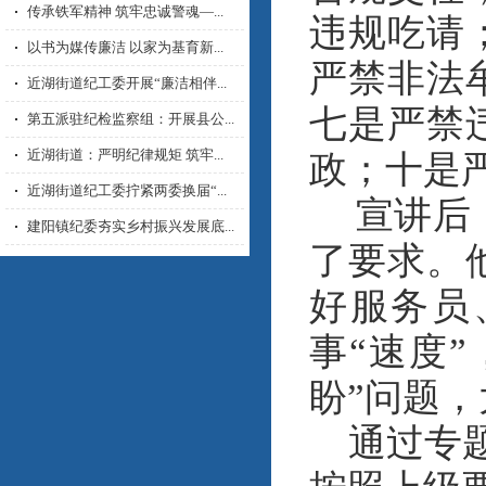
传承铁军精神 筑牢忠诚警魂—...
违规吃请
以书为媒传廉洁 以家为基育新...
严禁非法
近湖街道纪工委开展“廉洁相伴...
七是严禁
第五派驻纪检监察组：开展县公...
近湖街道：严明纪律规矩 筑牢...
政；十是
近湖街道纪工委拧紧两委换届“...
宣讲后
建阳镇纪委夯实乡村振兴发展底...
了要求。
好服务员
事“速度
盼”问题
通过专