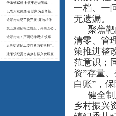
传承铁军精神 筑牢忠诚警魂—...
一档、一
以书为媒传廉洁 以家为基育新...
无遗漏。
近湖街道纪工委开展“廉洁相伴...
聚焦靶向
第五派驻纪检监察组：开展县公...
近湖街道：严明纪律规矩 筑牢...
清零、管
近湖街道纪工委拧紧两委换届“...
策推进整
建阳镇纪委夯实乡村振兴发展底...
范意识；
资”存量
白账”，保
健全制度
乡村振兴