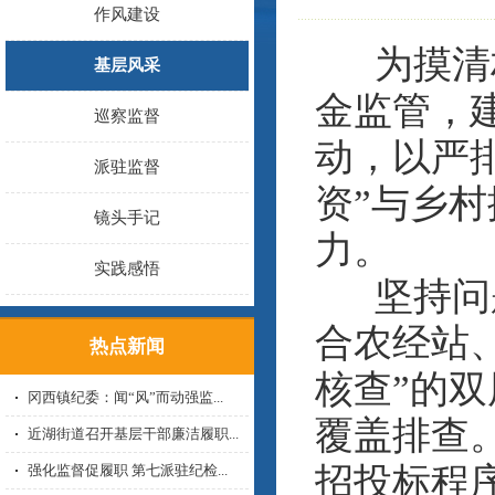
作风建设
为摸清村
基层风采
金监管，
巡察监督
动，以严
派驻监督
资”与乡
镜头手记
力。
实践感悟
坚持问题
合农经站、
热点新闻
核查”的双
冈西镇纪委：闻“风”而动强监...
覆盖排查
近湖街道召开基层干部廉洁履职...
招投标程
强化监督促履职 第七派驻纪检...