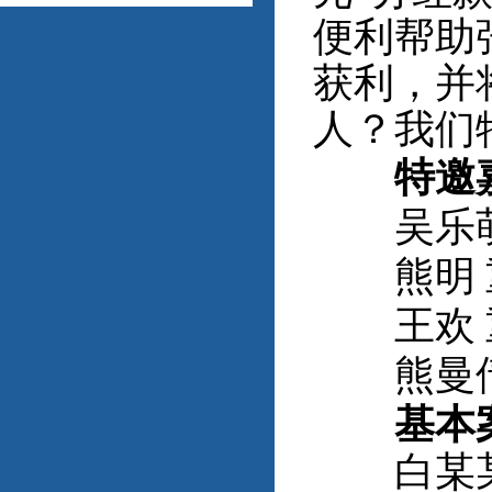
便利帮助
获利，并
人？我们
特邀
吴乐萌 
熊明 重
王欢 重
熊曼倩 
基本
白某某，