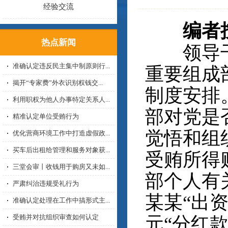
经验交流
编者
热点新闻
领导干部
准确认定违反民主集中制原则行...
重要组成
揭开“专家费”外衣识别权钱交...
制度安排
利用职权为他人办事特定关系人...
部对党是
精准认定单位受贿行为
觉悟和组
优化营商环境工作中打造虚假政...
买车后出租给管理和服务对象获...
受贿所得
三堂会审丨收钱用于购房又未如...
部个人有
严肃纠治违规受礼行为
某某“出资
准确认定处理在工作中搞形式主...
受贿并对抗组织审查如何认定
元“分红