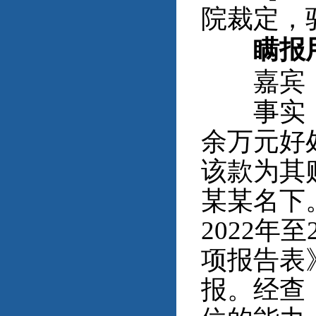
院裁定，
瞒报用
嘉宾：
事实：2
余万元好
该款为其
某某名下
2022年
项报告表
报。经查