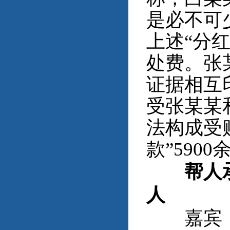
是必不可
上述“分
处费。张
证据相互
受张某某
法构成受
款”590
帮人承揽
人
嘉宾：