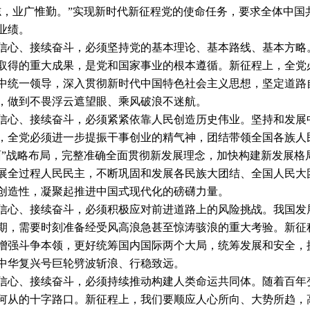
业广惟勤。”实现新时代新征程党的使命任务，要求全体中国
业绩。
、接续奋斗，必须坚持党的基本理论、基本路线、基本方略。
取得的重大成果，是党和国家事业的根本遵循。新征程上，全党
中统一领导，深入贯彻新时代中国特色社会主义思想，坚定道路
，做到不畏浮云遮望眼、乘风破浪不迷航。
、接续奋斗，必须紧紧依靠人民创造历史伟业。坚持和发展中
，全党必须进一步提振干事创业的精气神，团结带领全国各族人民
面”战略布局，完整准确全面贯彻新发展理念，加快构建新发展格
展全过程人民民主，不断巩固和发展各民族大团结、全国人民大
创造性，凝聚起推进中国式现代化的磅礴力量。
、接续奋斗，必须积极应对前进道路上的风险挑战。我国发展
期，需要时刻准备经受风高浪急甚至惊涛骇浪的重大考验。新征
增强斗争本领，更好统筹国内国际两个大局，统筹发展和安全，
中华复兴号巨轮劈波斩浪、行稳致远。
、接续奋斗，必须持续推动构建人类命运共同体。随着百年变
何从的十字路口。新征程上，我们要顺应人心所向、大势所趋，