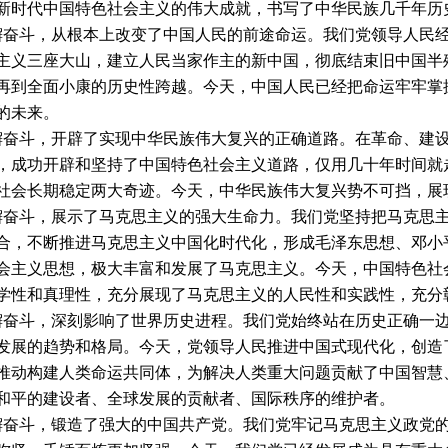
新时代中国特色社会主义的伟大成就，书写了中华民族几千年历
奋斗，从根本上改变了中国人民的前途命运。我们党领导人民经
主义三座大山，建立人民当家作主的新中国，彻底结束旧中国半
再到全面小康的历史性跨越。今天，中国人民已经把命运牢牢掌
的未来。
奋斗，开辟了实现中华民族伟大复兴的正确道路。在革命、建设
，成功开辟和坚持了中国特色社会主义道路，仅用几十年时间就
社会长期稳定两大奇迹。今天，中华民族伟大复兴势不可挡，展
奋斗，展示了马克思主义的强大生命力。我们党坚持把马克思主
合，不断推进马克思主义中国化时代化，形成毛泽东思想、邓小平
会主义思想，极大丰富和发展了马克思主义。今天，中国特色社
学性和真理性，充分展现了马克思主义的人民性和实践性，充分
奋斗，深刻影响了世界历史进程。我们党始终站在历史正确一边
发展的趋势和格局。今天，党领导人民推进中国式现代化，创造
推动构建人类命运共同体，为解决人类重大问题贡献了中国智慧
和平的建设者、全球发展的贡献者、国际秩序的维护者。
奋斗，锻造了强大的中国共产党。我们党牢记马克思主义政党的