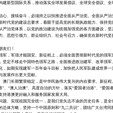
构建新型国际关系，推动落实全球发展倡议、全球安全倡议、全
。
、接续奋斗，必须持之以恒推进全面从严治党。全面从严治党
新时代党的建设总要求，着眼于提高党的长期执政能力、保持党
从严治党体系，以党的政治建设为统领加强党的各方面建设，坚
力、思想引领力、群众组织力、社会号召力，确保党在新时代坚
。
友们！
，军强才能国安。新征程上，必须全面贯彻新时代党的强军思
，坚定不移走中国特色强军之路，全面推进政治建军、改革强军
化，如期实现建军一百年奋斗目标，加快把人民军队建成世界一
与发展作出更大贡献。
门长期繁荣稳定，是中华民族伟大复兴的内在要求。新征程上
治港”、“澳人治澳”、高度自治的方针，落实“爱国者治港”、“爱
支持港澳更好融入和服务国家发展大局。
、实现祖国完全统一，是我们党矢志不渝的历史任务，是全体
的总体方略，坚持一个中国原则和“九二共识”，团结广大台湾同