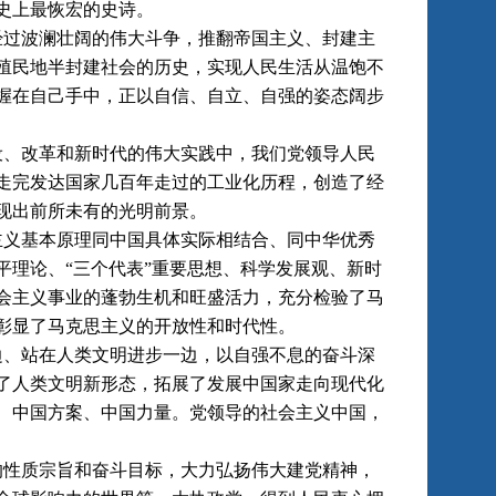
史上最恢宏的史诗。
过波澜壮阔的伟大斗争，推翻帝国主义、封建主
殖民地半封建社会的历史，实现人民生活从温饱不
握在自己手中，正以自信、自立、自强的姿态阔步
、改革和新时代的伟大实践中，我们党领导人民
走完发达国家几百年走过的工业化历程，创造了经
现出前所未有的光明前景。
义基本原理同中国具体实际相结合、同中华优秀
理论、“三个代表”重要思想、科学发展观、新时
会主义事业的蓬勃生机和旺盛活力，充分检验了马
彰显了马克思主义的开放性和时代性。
、站在人类文明进步一边，以自强不息的奋斗深
了人类文明新形态，拓展了发展中国家走向现代化
、中国方案、中国力量。党领导的社会主义中国，
性质宗旨和奋斗目标，大力弘扬伟大建党精神，