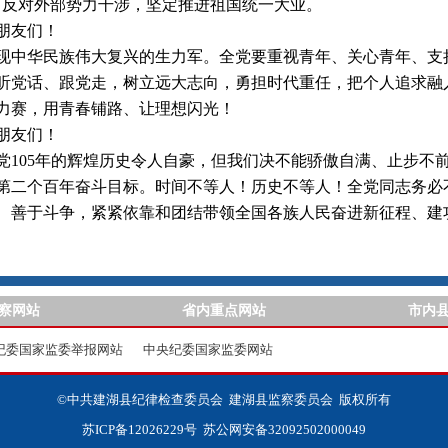
，反对外部势力干涉，坚定推进祖国统一大业。
友们！
华民族伟大复兴的生力军。全党要重视青年、关心青年、支持
听党话、跟党走，树立远大志向，勇担时代重任，把个人追求融
力赛，用青春铺路、让理想闪光！
友们！
05年的辉煌历史令人自豪，但我们决不能骄傲自满、止步不前
第二个百年奋斗目标。时间不等人！历史不等人！全党同志务必
、善于斗争，紧紧依靠和团结带领全国各族人民奋进新征程、建
察网站
省内重点网站
市内
纪委国家监委举报网站
中央纪委国家监委网站
©中共建湖县纪律检查委员会 建湖县监察委员会 版权所有
苏ICP备12026229号
苏公网安备32092502000049