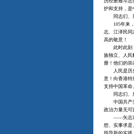
历经磨难斗志
护和支持，是
同志们、朋
105年来，
志、江泽民同
高的敬意！
此时此刻，我
族独立、人民
册！他们的崇
人民是历史的
意！向香港特
支持中国革命
同志们、朋
中国共产党之
政治力量无可
——矢志追求
想、实事求是
指导新的实践