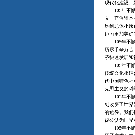
现代化建设、
105年不懈
义、官僚资本
足到总体小康
迈向更加美好
105年不懈
历尽千辛万苦
济快速发展和
105年不懈
传统文化相结
代中国特色社
克思主义的科
105年不懈
刻改变了世界
的途径。我们
被公认为世界
105年不懈