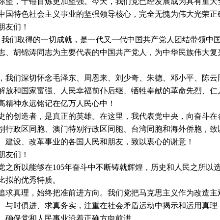
弥坚，千锤百炼更加坚强。今天，我们党已经发展成为具有重大
中国特色社会主义事业的坚强领导核心，完全无愧为伟大光荣正
友们！
我们取得的一切成就，是一代又一代中国共产党人团结带领中国
志、胡锦涛同志为主要代表的中国共产党人，为中华民族伟大复
们深切怀念毛泽东、周恩来、刘少奇、朱德、邓小平、陈云同
解放和国家富强、人民幸福前仆后继、牺牲奉献的革命先烈、仁
高精神永远铭记在亿万人民心中！
创造者，是真正的英雄。在这里，我代表党中央，向奋斗在各
别行政区同胞、澳门特别行政区同胞、台湾同胞和海外侨胞，致
、建设、改革事业的各国人民和朋友，致以衷心的谢意！
友们！
所以能够在105年奋斗中不断铸就辉煌，历史和人民之所以选
比拟的优秀特质。
真理，始终把准前进方向。我们党把马克思主义作为改造主观
、与时俱进、求真务实，注重在社会矛盾运动中揭示和运用真理
，确保党和人民事业沿着正确方向前进。