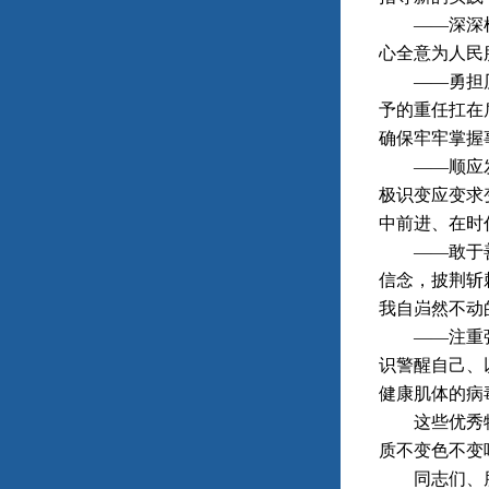
——深深植根
心全意为人民
——勇担历史
予的重任扛在
确保牢牢掌握
——顺应发展
极识变应变求
中前进、在时
——敢于善于
信念，披荆斩
我自岿然不动
——注重强健
识警醒自己、
健康肌体的病
这些优秀特质
质不变色不变
同志们、朋