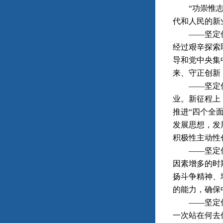
“功崇惟志，
代和人民的新
——坚定信心
经过艰辛探索
导和党中央集
来、守正创新
——坚定信心
业。新征程上
推进“四个全
发展思想，发
积极性主动性
——坚定信心
因素增多的时
扬斗争精神、
的能力，确保
——坚定信心
一次站在何去