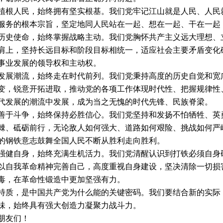
人民，始终拥有坚实根基。我们党牢记江山就是人民、人民就
服务的根本宗旨，坚定地同人民站在一起、想在一起、干在一起
使命，始终掌握战略主动。我们党胸怀共产主义远大理想、立
肩上，坚持长远目标和阶段目标相统一，适应社会主要矛盾变化
事业发展的领导权和主动权。
潮流，始终走在时代前列。我们党秉持高度的历史自觉和宽广
变，锐意开拓进取，推动党的各项工作体现时代性、把握规律性
代发展的潮流中发展，成为当之无愧的时代先锋、民族脊梁。
斗争，始终保持必胜信心。我们党坚持和发扬不怕牺牲、英勇
棘、砥砺前行，无论敌人如何强大、道路如何艰险、挑战如何严
的钢铁意志鼓舞全国人民不断从胜利走向胜利。
自身，始终充满生机活力。我们党清醒认识到打铁必须自身硬
以自我革命精神完善自己，高度重视自身建设，坚决清除一切损
毒，在革命性锻造中更加坚强有力。
，是中国共产党为什么能的关键密码。我们要结合新的实际，
味，始终具有强大创造力凝聚力战斗力。
友们！