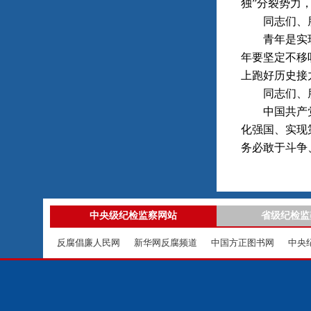
独”分裂势力
同志们、朋
青年是实现中
年要坚定不移
上跑好历史接
同志们、朋
中国共产党1
化强国、实现
务必敢于斗争
中央级纪检监察网站
省级纪检监
反腐倡廉人民网
新华网反腐频道
中国方正图书网
中央