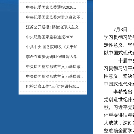
中央纪委国家监委通报2026...
中央纪委国家监委对群众身边不...
江苏公开通报3起整治形式主义...
7月3日
中央纪委国家监委通报2026...
学习贯彻习近
定性意义、坚
中共中央 国务院印发《关于加...
以中国式现代
李希在重庆调研时强调 深入学...
二十届中央纪
中央层面整治形式主义为基层减...
习贯彻习近平
性意义、坚决
中央层面整治形式主义为基层减...
中国式现代化
纪检监察工作“三化”建设持续...
李希指出，习
党创造世纪伟
献。习近平党
记重要讲话精
大成就，深刻
整准确全面学