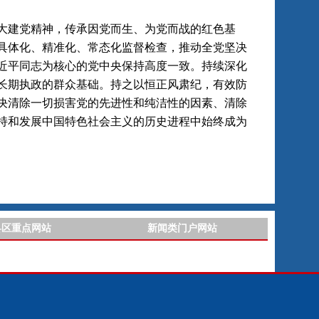
建党精神，传承因党而生、为党而战的红色基
具体化、精准化、常态化监督检查，推动全党坚决
近平同志为核心的党中央保持高度一致。持续深化
长期执政的群众基础。持之以恒正风肃纪，有效防
决清除一切损害党的先进性和纯洁性的因素、清除
持和发展中国特色社会主义的历史进程中始终成为
县区重点网站
新闻类门户网站