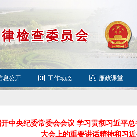
信息公开
工作动态
廉政课堂
开中央纪委常委会会议 学习贯彻习近平总
大会上的重要讲话精神和习近