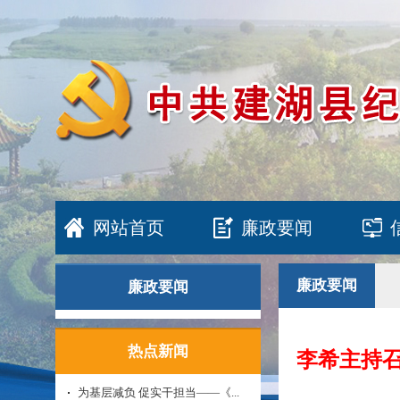
网站首页
廉政要闻
廉政要闻
廉政要闻
热点新闻
李希主持召
为基层减负 促实干担当——《...