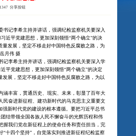
1347
分享按钮
纪委书记李希主持并讲话，强调纪检监察机关要深入
和习近平党建思想，更加深刻领悟“两个确立”的决
质量发展，坚定不移走好中国特色反腐败之路，为
岳月伟 摄
书记李希主持并讲话，强调纪检监察机关要深入学
习近平党建思想，更加深刻领悟“两个确立”的决定
量发展，坚定不移走好中国特色反腐败之路，为以
涵丰富，贯通历史、现实、未来，彰显了百年大
人民奋进新征程、建功新时代的马克思主义重要文
加强新时代党的建设的根本遵循。要把习近平总书
来团结带领全国各族人民不懈奋斗的光辉历程和伟
把握我们党在新征程上的使命任务和责任担当，完
“十四个坚持”，自觉落实到推进新征程纪检监察