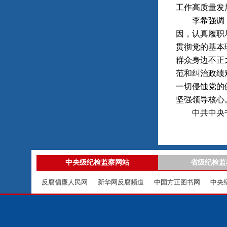
工作高质量发
李希强调，纪
因，认真履职
贯彻党的基本
群众身边不正
范和纠治政绩
一切侵蚀党的
坚强领导核心
中共中央书
中央级纪检监察网站
省级纪检监
反腐倡廉人民网
新华网反腐频道
中国方正图书网
中央