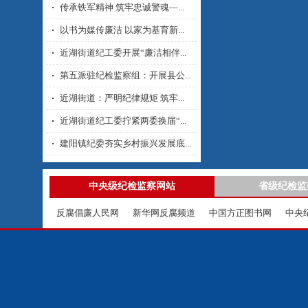
传承铁军精神 筑牢忠诚警魂—...
以书为媒传廉洁 以家为基育新...
近湖街道纪工委开展“廉洁相伴...
第五派驻纪检监察组：开展县公...
近湖街道：严明纪律规矩 筑牢...
近湖街道纪工委拧紧两委换届“...
建阳镇纪委夯实乡村振兴发展底...
中央级纪检监察网站
省级纪检监
反腐倡廉人民网
新华网反腐频道
中国方正图书网
中央