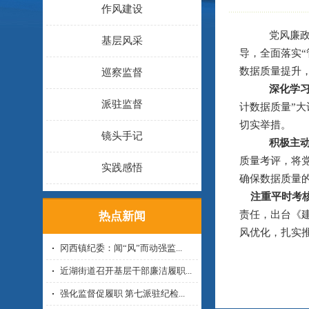
作风建设
党风廉
基层风采
导，全面落实
数据质量提升
巡察监督
深化学
派驻监督
计数据质量”
切实举措。
镜头手记
积极主
质量考评，将
实践感悟
确保数据质量
注重平时考
责任，出台《
热点新闻
风优化，扎实
冈西镇纪委：闻“风”而动强监...
近湖街道召开基层干部廉洁履职...
强化监督促履职 第七派驻纪检...