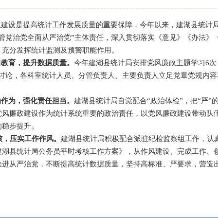
政建设是提高统计工作发展质量的重要保障，今年以来，建湖县统计
“管党治党全面从严治党”主体责任，深入贯彻落实《意见》《办法》
，充分发挥统计监测及预警职能作用。
习教育，提升数据质量。
今年建湖县统计局安排党风廉政主题学习
6
大讨论，各科室统计人员、分管负责人、主要负责人立足党章党规内
动作为，强化责任担当
。
建湖县统计局自觉配合
“政治体检”，把“严
党风廉政建设作为统计系统重要的政治责任，以党风廉政建设带动队
的稳步提升。
核
，
压实
工作作风。
建湖县统计局积极配合派驻纪检监察组工作，认
建湖县统计局公务员平时考核工作方案》，从作风建设、完成工作、
推进从严治党，不断提高统计数据质量，坚持高标准、严要求，营造